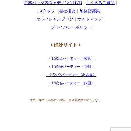
基本パック内ウェディングDVD
｜
よくあるご質問
｜
スタッフ
｜
会社概要
｜
加盟店募集
｜
オフィシャルブログ
｜
サイトマップ
｜
プライバシーポリシー
＜姉妹サイト＞
・1.5次会パーティー〈関東〉
・1.5次会パーティー〈九州〉
・1.5次会パーティー〈名古屋〉
・1.5次会パーティー〈四国〉
大阪・神戸・京都の1.5次会、会費制結婚式のことなら