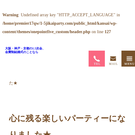
Warning
: Undefined array key "HTTP_ACCEPT_LANGUAGE" in
/home/premier17qw/1-5jikaiparty.com/public_html/kansai/wp-
content/themes/onepointfive_custom/header.php
on line
127
大阪・神戸・京都の1.5次会、
会費制結婚式のことなら
ホーム
>
お客様の声
>
心に残る楽しいパーティーになりまし
た★
心に残る楽しいパーティーにな
りました★