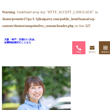
Warning
: Undefined array key "HTTP_ACCEPT_LANGUAGE" in
/home/premier17qw/1-5jikaiparty.com/public_html/kansai/wp-
content/themes/onepointfive_custom/header.php
on line
127
トップページ
>
大阪・神戸・京都の1.5次会、
会費制結婚式のことなら
スタッフ
西田 あい