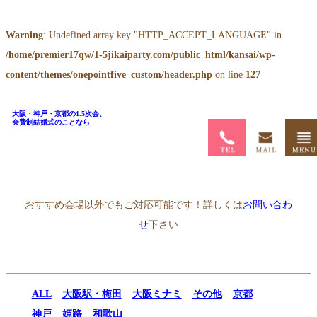
Warning
: Undefined array key "HTTP_ACCEPT_LANGUAGE" in
/home/premier17qw/1-5jikaiparty.com/public_html/kansai/wp-
content/themes/onepointfive_custom/header.php
on line
127
大阪・神戸・京都の1.5次会、
会費制結婚式のことなら
ホーム
>
1.5次会会場一覧
>
クリスタルヴァイン
おすすめ会場以外でもご対応可能です！詳しくは
お問い合わ
せ
下さい
ALL
大阪駅・梅田
大阪ミナミ
その他
京都
神戸
姫路
和歌山