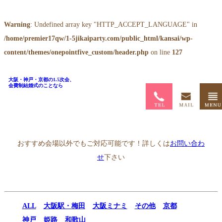
Warning
: Undefined array key "HTTP_ACCEPT_LANGUAGE" in
/home/premier17qw/1-5jikaiparty.com/public_html/kansai/wp-
content/themes/onepointfive_custom/header.php
on line
127
大阪・神戸・京都の1.5次会、
会費制結婚式のことなら
ホーム
>
1.5次会会場一覧
>
SOHOLM CAFE＋DINING
おすすめ会場以外でもご対応可能です！詳しくは
お問い合わ
せ
下さい
ALL
大阪駅・梅田
大阪ミナミ
その他
京都
神戸
姫路
和歌山