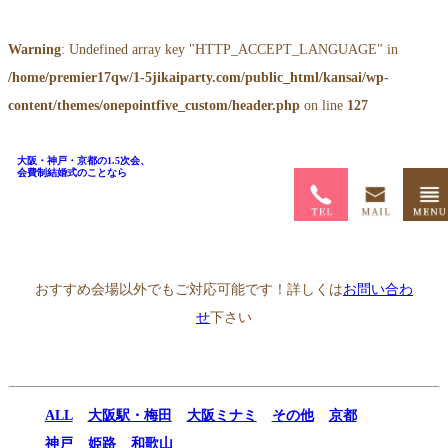
Warning
: Undefined array key "HTTP_ACCEPT_LANGUAGE" in
/home/premier17qw/1-5jikaiparty.com/public_html/kansai/wp-
content/themes/onepointfive_custom/header.php
on line
127
大阪・神戸・京都の1.5次会、
会費制結婚式のことなら
ホーム
>
1.5次会会場一覧
>
K-wave
おすすめ会場以外でもご対応可能です！詳しくは
お問い合わ
せ
下さい
ALL
大阪駅・梅田
大阪ミナミ
その他
京都
神戸
姫路
和歌山