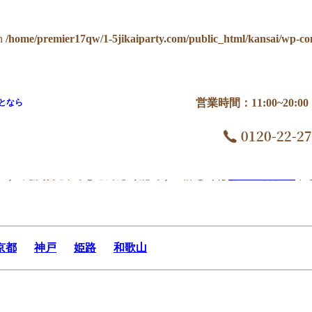
n
/home/premier17qw/1-5jikaiparty.com/public_html/kansai/wp-co
営業時間：11:00~20:
となら
神戸 ザ ボールルーム
すすめ会場以外でもご対応可能です！詳しくは
お問い合わせ
下
京都
神戸
姫路
和歌山