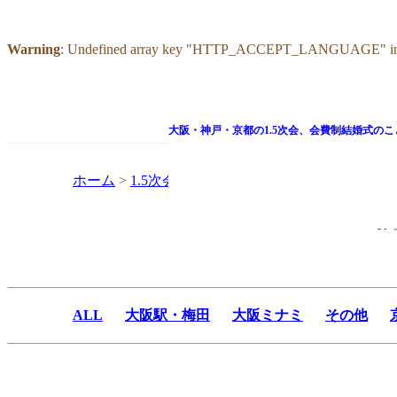
Warning
: Undefined array key "HTTP_ACCEPT_LANGUAGE" i
大阪・神戸・京都の1.5次会、
会費制結婚式のこ
ホーム
>
1.5次会会場一覧
>
ザ マーカススクエア
お
ALL
大阪駅・梅田
大阪ミナミ
その他