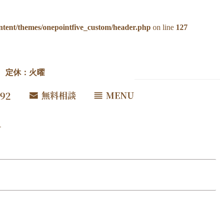
ntent/themes/onepointfive_custom/header.php
on line
127
00 定休：火曜
さい