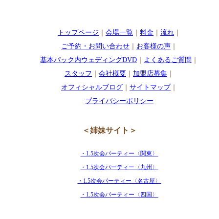
トップページ
｜
会場一覧
｜
料金
｜
流れ
｜
ご予約・お問い合わせ
｜
お客様の声
｜
基本パック内ウェディングDVD
｜
よくあるご質問
｜
スタッフ
｜
会社概要
｜
加盟店募集
｜
オフィシャルブログ
｜
サイトマップ
｜
プライバシーポリシー
＜姉妹サイト＞
・1.5次会パーティー〈関東〉
・1.5次会パーティー〈九州〉
・1.5次会パーティー〈名古屋〉
・1.5次会パーティー〈四国〉