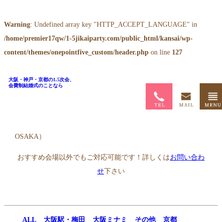
Warning
: Undefined array key "HTTP_ACCEPT_LANGUAGE" in
/home/premier17qw/1-5jikaiparty.com/public_html/kansai/wp-
content/themes/onepointfive_custom/header.php
on line
127
大阪・神戸・京都の1.5次会、
会費制結婚式のことなら
ホーム
>
1.5次会会場一覧
>
スミレオオサカ （sumile
OSAKA）
おすすめ会場以外でもご対応可能です！詳しくは
お問い合わ
せ
下さい
ALL
大阪駅・梅田
大阪ミナミ
その他
京都