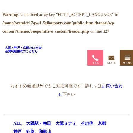
Warning
: Undefined array key "HTTP_ACCEPT_LANGUAGE" in
/home/premier17qw/1-5jikaiparty.com/public_html/kansai/wp-
content/themes/onepointfive_custom/header.php
on line
127
大阪・神戸・京都の1.5次会、
会費制結婚式のことなら
ホーム
>
1.5次会会場一覧
>
ホテルモントレ大阪 エスカーレ
おすすめ会場以外でもご対応可能です！詳しくは
お問い合わ
せ
下さい
ALL
大阪駅・梅田
大阪ミナミ
その他
京都
神戸
姫路
和歌山