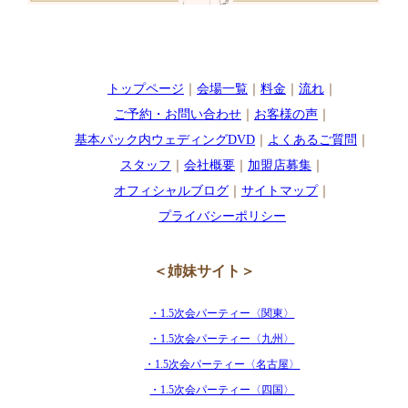
トップページ
｜
会場一覧
｜
料金
｜
流れ
｜
ご予約・お問い合わせ
｜
お客様の声
｜
基本パック内ウェディングDVD
｜
よくあるご質問
｜
スタッフ
｜
会社概要
｜
加盟店募集
｜
オフィシャルブログ
｜
サイトマップ
｜
プライバシーポリシー
＜姉妹サイト＞
・1.5次会パーティー〈関東〉
・1.5次会パーティー〈九州〉
・1.5次会パーティー〈名古屋〉
・1.5次会パーティー〈四国〉