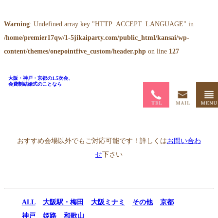
Warning
: Undefined array key "HTTP_ACCEPT_LANGUAGE" in
/home/premier17qw/1-5jikaiparty.com/public_html/kansai/wp-
content/themes/onepointfive_custom/header.php
on line
127
大阪・神戸・京都の1.5次会、
会費制結婚式のことなら
ホーム
>
1.5次会会場一覧
>
シティプラザ大阪SYUN ＜旬＞
おすすめ会場以外でもご対応可能です！詳しくは
お問い合わ
せ
下さい
ALL
大阪駅・梅田
大阪ミナミ
その他
京都
神戸
姫路
和歌山