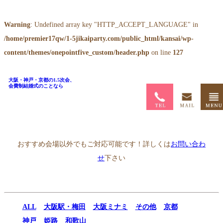
Warning
: Undefined array key "HTTP_ACCEPT_LANGUAGE" in
/home/premier17qw/1-5jikaiparty.com/public_html/kansai/wp-
content/themes/onepointfive_custom/header.php
on line
127
大阪・神戸・京都の1.5次会、
会費制結婚式のことなら
ホーム
>
1.5次会会場一覧
>
グラシア（ラヴィマーナ神戸内）
おすすめ会場以外でもご対応可能です！詳しくは
お問い合わ
せ
下さい
ALL
大阪駅・梅田
大阪ミナミ
その他
京都
神戸
姫路
和歌山