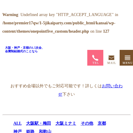
Warning
: Undefined array key "HTTP_ACCEPT_LANGUAGE" in
/home/premier17qw/1-5jikaiparty.com/public_html/kansai/wp-
content/themes/onepointfive_custom/header.php
on line
127
大阪・神戸・京都の1.5次会、
会費制結婚式のことなら
ホーム
>
1.5次会会場一覧
>
ホテルモントレ グラスミア大阪
おすすめ会場以外でもご対応可能です！詳しくは
お問い合わ
せ
下さい
ALL
大阪駅・梅田
大阪ミナミ
その他
京都
神戸
姫路
和歌山