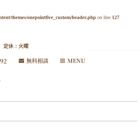
ntent/themes/onepointfive_custom/header.php
on line
127
00 定休：火曜
さい