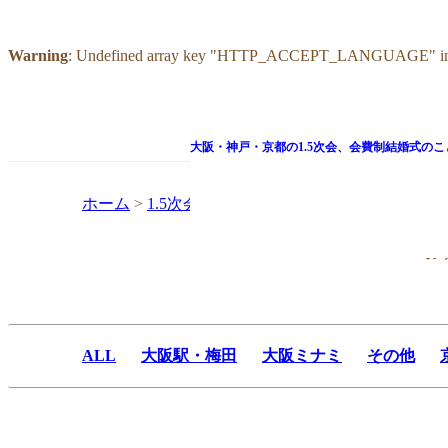
Warning
: Undefined array key "HTTP_ACCEPT_LANGUAGE" i
大阪・神戸・京都の1.5次会、
会費制結婚式のこ
ホーム
>
1.5次会会場一覧
>
カンティーナ アルバ
お
ALL
大阪駅・梅田
大阪ミナミ
その他