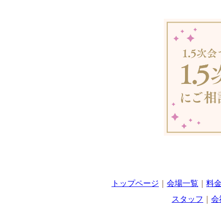
トップページ
｜
会場一覧
｜
料
スタッフ
｜
会