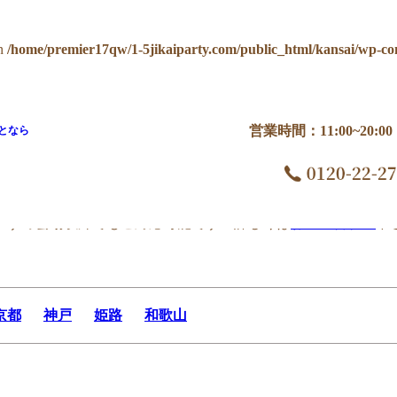
n
/home/premier17qw/1-5jikaiparty.com/public_html/kansai/wp-co
営業時間：11:00~20:
となら
ロンガ
すすめ会場以外でもご対応可能です！詳しくは
お問い合わせ
下
京都
神戸
姫路
和歌山