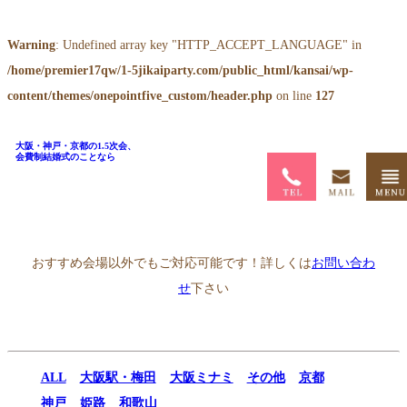
Warning
: Undefined array key "HTTP_ACCEPT_LANGUAGE" in
/home/premier17qw/1-5jikaiparty.com/public_html/kansai/wp-
content/themes/onepointfive_custom/header.php
on line
127
大阪・神戸・京都の1.5次会、
会費制結婚式のことなら
ホーム
>
1.5次会会場一覧
>
アマーレ京都
おすすめ会場以外でもご対応可能です！詳しくは
お問い合わ
せ
下さい
ALL
大阪駅・梅田
大阪ミナミ
その他
京都
神戸
姫路
和歌山