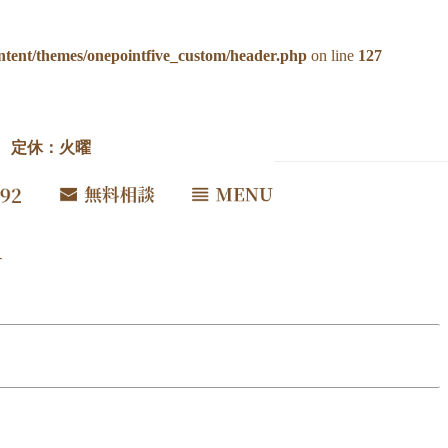
ntent/themes/onepointfive_custom/header.php
on line
127
00 定休：火曜
さい