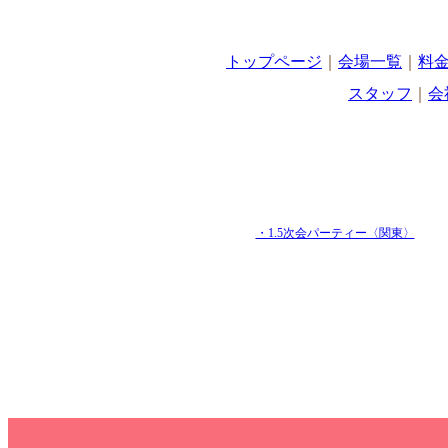
トップページ
｜
会場一覧
｜
料
スタッフ
｜
会
・1.5次会パーティー〈関東〉