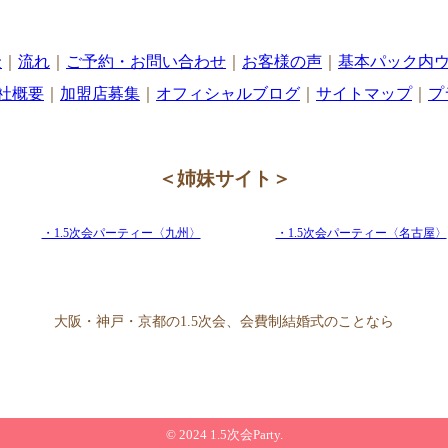
金
｜
流れ
｜
ご予約・お問い合わせ
｜
お客様の声
｜
基本パック内ウ
社概要
｜
加盟店募集
｜
オフィシャルブログ
｜
サイトマップ
｜
プ
＜姉妹サイト＞
・1.5次会パーティー〈九州〉
・1.5次会パーティー〈名古屋〉
大阪・神戸・京都の1.5次会、会費制結婚式のことなら
© 2024 1.5次会Party.