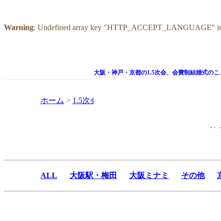
Warning
: Undefined array key "HTTP_ACCEPT_LANGUAGE" i
大阪・神戸・京都の1.5次会、
会費制結婚式のこ
ホーム
>
1.5次会会場一覧
>
Ｒダイニング＜閉店＞
お
ALL
大阪駅・梅田
大阪ミナミ
その他