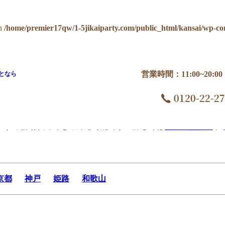
n
/home/premier17qw/1-5jikaiparty.com/public_html/kansai/wp-co
営業時間：11:00~20:
となら
すすめ会場以外でもご対応可能です！詳しくは
お問い合わせ
下
京都
神戸
姫路
和歌山