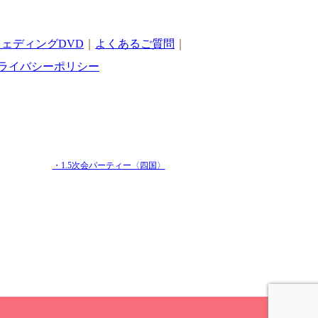
ェディングDVD
｜
よくあるご質問
｜
ライバシーポリシー
・1.5次会パーティー〈四国〉