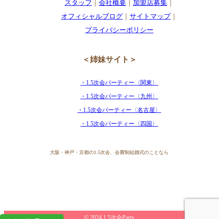
スタッフ
｜
会社概要
｜
加盟店募集
｜
オフィシャルブログ
｜
サイトマップ
｜
プライバシーポリシー
＜姉妹サイト＞
・1.5次会パーティー〈関東〉
・1.5次会パーティー〈九州〉
・1.5次会パーティー〈名古屋〉
・1.5次会パーティー〈四国〉
大阪・神戸・京都の1.5次会、会費制結婚式のことなら
© 2024 1.5次会Party.