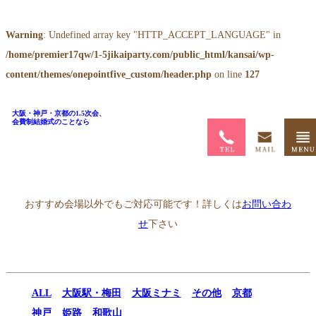
Warning
: Undefined array key "HTTP_ACCEPT_LANGUAGE" in
/home/premier17qw/1-5jikaiparty.com/public_html/kansai/wp-
content/themes/onepointfive_custom/header.php
on line
127
大阪・神戸・京都の1.5次会、
会費制結婚式のことなら
ホーム
>
1.5次会会場一覧
>
手品家 神戸三宮店
おすすめ会場以外でもご対応可能です！詳しくは
お問い合わ
せ
下さい
ALL
大阪駅・梅田
大阪ミナミ
その他
京都
神戸
姫路
和歌山