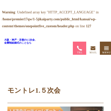
Warning
: Undefined array key "HTTP_ACCEPT_LANGUAGE" in
/home/premier17qw/1-5jikaiparty.com/public_html/kansai/wp-
content/themes/onepointfive_custom/header.php
on line
127
大阪・神戸・京都の1.5次会、
会費制結婚式のことなら
ホーム
>
ブログ
>
モントレ1.５次会
モントレ1.５次会