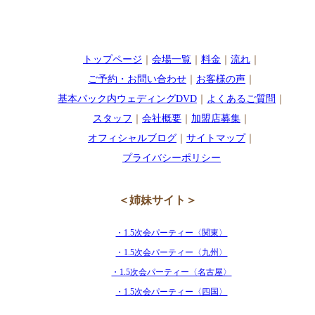
トップページ
｜
会場一覧
｜
料金
｜
流れ
｜
ご予約・お問い合わせ
｜
お客様の声
｜
基本パック内ウェディングDVD
｜
よくあるご質問
｜
スタッフ
｜
会社概要
｜
加盟店募集
｜
オフィシャルブログ
｜
サイトマップ
｜
プライバシーポリシー
＜姉妹サイト＞
・1.5次会パーティー〈関東〉
・1.5次会パーティー〈九州〉
・1.5次会パーティー〈名古屋〉
・1.5次会パーティー〈四国〉