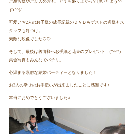
ご親族様やご友人の方も、とても盛り上がって頂いたようで
す(^^)/
可愛いお2人のお子様の成長記録のＤＶＤもゲストの皆様もス
タッフも釘つけ。
素敵な映像でした♡♡
そして、最後は親御様へお手紙と花束のプレゼント…(*^^*)
集合写真もみんなでパチリ。
心温まる素敵な結婚パーティーとなりました！
お2人の幸せのお手伝いが出来ましたことに感謝です♪
本当におめでとうございました♬