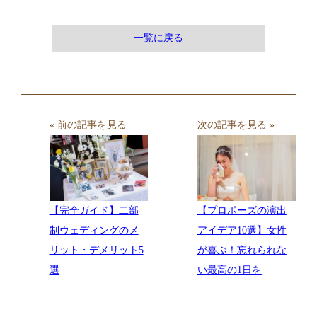
一覧に戻る
« 前の記事を見る
次の記事を見る »
【プロポーズの演出
【完全ガイド】二部
アイデア10選】女性
制ウェディングのメ
が喜ぶ！忘れられな
リット・デメリット5
い最高の1日を
選