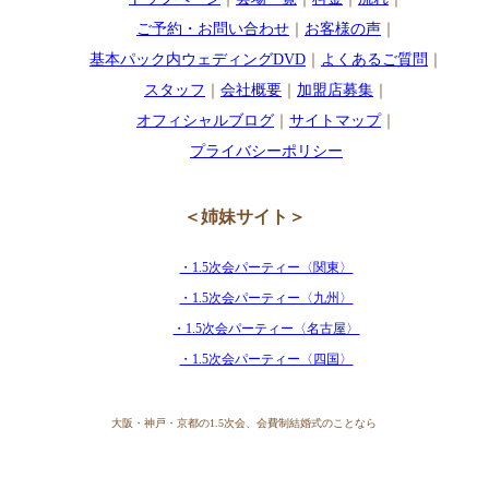
ご予約・お問い合わせ
｜
お客様の声
｜
基本パック内ウェディングDVD
｜
よくあるご質問
｜
スタッフ
｜
会社概要
｜
加盟店募集
｜
オフィシャルブログ
｜
サイトマップ
｜
プライバシーポリシー
＜姉妹サイト＞
・1.5次会パーティー〈関東〉
・1.5次会パーティー〈九州〉
・1.5次会パーティー〈名古屋〉
・1.5次会パーティー〈四国〉
大阪・神戸・京都の1.5次会、会費制結婚式のことなら