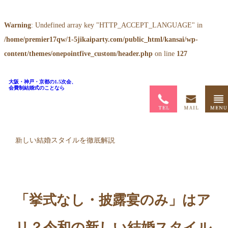
Warning
: Undefined array key "HTTP_ACCEPT_LANGUAGE" in
/home/premier17qw/1-5jikaiparty.com/public_html/kansai/wp-
content/themes/onepointfive_custom/header.php
on line
127
大阪・神戸・京都の1.5次会、
会費制結婚式のことなら
ホーム
>
ブログ
>
「挙式なし・披露宴のみ」はアリ？令和の
新しい結婚スタイルを徹底解説
「挙式なし・披露宴のみ」はア
リ？令和の新しい結婚スタイル