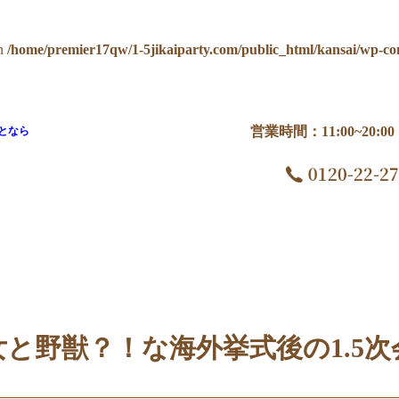
n
/home/premier17qw/1-5jikaiparty.com/public_html/kansai/wp-co
営業時間：11:00~20:
となら
5次会は
女と野獣？！な海外挙式後の1.5次