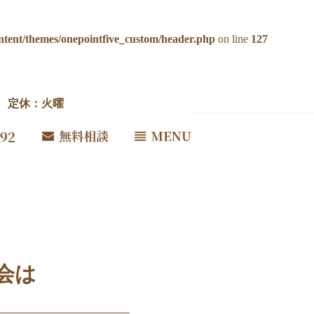
ntent/themes/onepointfive_custom/header.php
on line
127
00 定休：火曜
会は