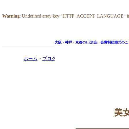
Warning
: Undefined array key "HTTP_ACCEPT_LANGUAGE" i
大阪・神戸・京都の1.5次会、
会費制結婚式のこ
ホーム
>
ブログ
>
美女と野獣？！な海外挙式後の1.
美