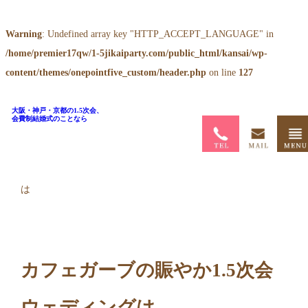
Warning
: Undefined array key "HTTP_ACCEPT_LANGUAGE" in
/home/premier17qw/1-5jikaiparty.com/public_html/kansai/wp-
content/themes/onepointfive_custom/header.php
on line
127
大阪・神戸・京都の1.5次会、
会費制結婚式のことなら
ホーム
>
ブログ
>
カフェガーブの賑やか1.5次会ウェディング
は
カフェガーブの賑やか1.5次会
ウェディングは