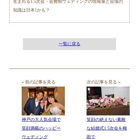
生まれる1.5次会・会費制ウェディングの情報量と会場の
知識は日本1かも？
一覧に戻る
« 前の記事を見る
次の記事を見る »
神戸の大人気会場で
笑顔の絶えない素敵
笑顔満載のハッピー
な結婚式1.5次会を梅
ウェディング
田で