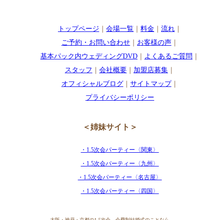
トップページ
｜
会場一覧
｜
料金
｜
流れ
｜
ご予約・お問い合わせ
｜
お客様の声
｜
基本パック内ウェディングDVD
｜
よくあるご質問
｜
スタッフ
｜
会社概要
｜
加盟店募集
｜
オフィシャルブログ
｜
サイトマップ
｜
プライバシーポリシー
＜姉妹サイト＞
・1.5次会パーティー〈関東〉
・1.5次会パーティー〈九州〉
・1.5次会パーティー〈名古屋〉
・1.5次会パーティー〈四国〉
大阪・神戸・京都の1.5次会、会費制結婚式のことなら