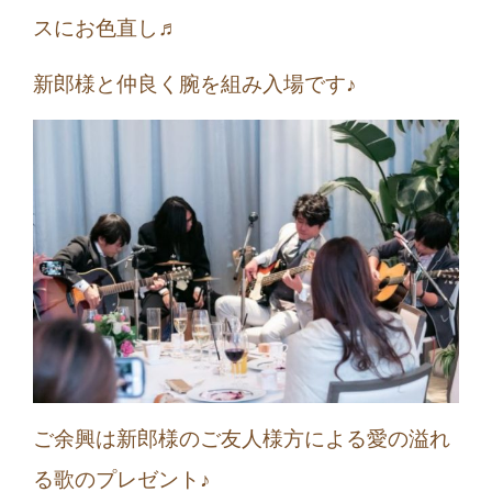
スにお色直し♬
新郎様と仲良く腕を組み入場です♪
ご余興は新郎様のご友人様方による愛の溢れ
る歌のプレゼント♪