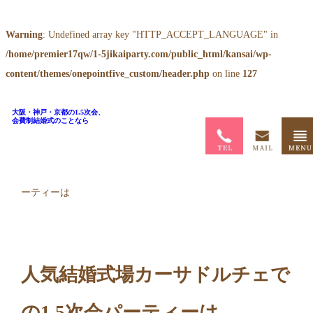
Warning
: Undefined array key "HTTP_ACCEPT_LANGUAGE" in
/home/premier17qw/1-5jikaiparty.com/public_html/kansai/wp-
content/themes/onepointfive_custom/header.php
on line
127
大阪・神戸・京都の1.5次会、
会費制結婚式のことなら
ホーム
>
ブログ
>
人気結婚式場カーサドルチェでの1.5次会パ
ーティーは
人気結婚式場カーサドルチェで
の1.5次会パーティーは