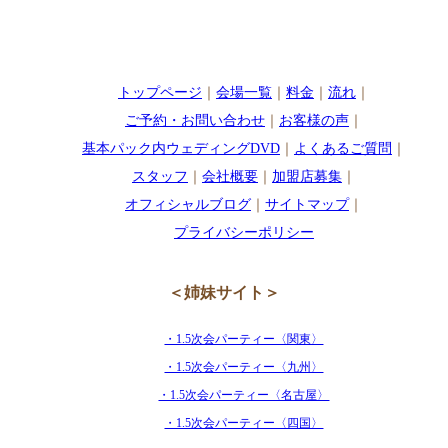
トップページ
｜
会場一覧
｜
料金
｜
流れ
｜
ご予約・お問い合わせ
｜
お客様の声
｜
基本パック内ウェディングDVD
｜
よくあるご質問
｜
スタッフ
｜
会社概要
｜
加盟店募集
｜
オフィシャルブログ
｜
サイトマップ
｜
プライバシーポリシー
＜姉妹サイト＞
・1.5次会パーティー〈関東〉
・1.5次会パーティー〈九州〉
・1.5次会パーティー〈名古屋〉
・1.5次会パーティー〈四国〉