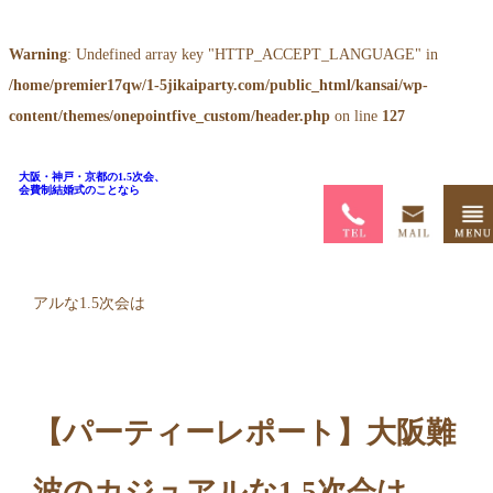
Warning
: Undefined array key "HTTP_ACCEPT_LANGUAGE" in
/home/premier17qw/1-5jikaiparty.com/public_html/kansai/wp-
content/themes/onepointfive_custom/header.php
on line
127
大阪・神戸・京都の1.5次会、
会費制結婚式のことなら
ホーム
>
ブログ
>
【パーティーレポート】大阪難波のカジュ
アルな1.5次会は
【パーティーレポート】大阪難
波のカジュアルな1.5次会は