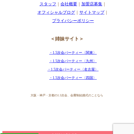
スタッフ
｜
会社概要
｜
加盟店募集
｜
オフィシャルブログ
｜
サイトマップ
｜
プライバシーポリシー
＜姉妹サイト＞
・1.5次会パーティー〈関東〉
・1.5次会パーティー〈九州〉
・1.5次会パーティー〈名古屋〉
・1.5次会パーティー〈四国〉
大阪・神戸・京都の1.5次会、会費制結婚式のことなら