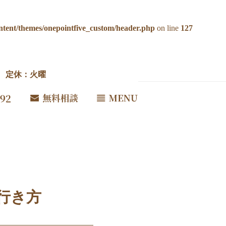
ntent/themes/onepointfive_custom/header.php
on line
127
00 定休：火曜
の行き方