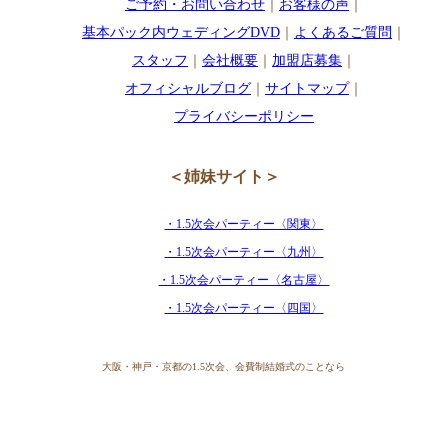
ご予約・お問い合わせ
｜
お客様の声
｜
基本パック内ウェディングDVD
｜
よくあるご質問
｜
スタッフ
｜
会社概要
｜
加盟店募集
｜
オフィシャルブログ
｜
サイトマップ
｜
プライバシーポリシー
＜姉妹サイト＞
・1.5次会パーティー〈関東〉
・1.5次会パーティー〈九州〉
・1.5次会パーティー〈名古屋〉
・1.5次会パーティー〈四国〉
大阪・神戸・京都の1.5次会、会費制結婚式のことなら