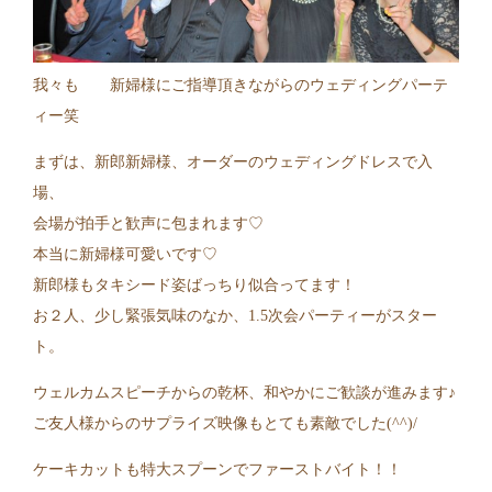
我々も 新婦様にご指導頂きながらのウェディングパーテ
ィー笑
まずは、新郎新婦様、オーダーのウェディングドレスで入
場、
会場が拍手と歓声に包まれます♡
本当に新婦様可愛いです♡
新郎様もタキシード姿ばっちり似合ってます！
お２人、少し緊張気味のなか、1.5次会パーティーがスター
ト。
ウェルカムスピーチからの乾杯、和やかにご歓談が進みます♪
ご友人様からのサプライズ映像もとても素敵でした(^^)/
ケーキカットも特大スプーンでファーストバイト！！