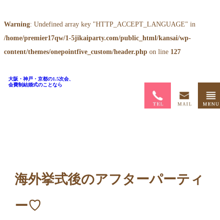
Warning
: Undefined array key "HTTP_ACCEPT_LANGUAGE" in
/home/premier17qw/1-5jikaiparty.com/public_html/kansai/wp-
content/themes/onepointfive_custom/header.php
on line
127
大阪・神戸・京都の1.5次会、
会費制結婚式のことなら
ホーム
>
ブログ
>
海外挙式後のアフターパーティー♡
海外挙式後のアフターパーティ
ー♡