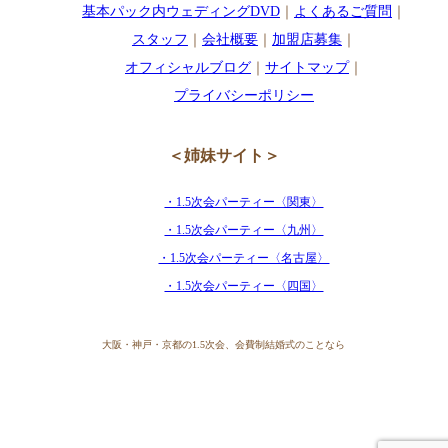
基本パック内ウェディングDVD
｜
よくあるご質問
｜
スタッフ
｜
会社概要
｜
加盟店募集
｜
オフィシャルブログ
｜
サイトマップ
｜
プライバシーポリシー
＜姉妹サイト＞
・1.5次会パーティー〈関東〉
・1.5次会パーティー〈九州〉
・1.5次会パーティー〈名古屋〉
・1.5次会パーティー〈四国〉
大阪・神戸・京都の1.5次会、会費制結婚式のことなら