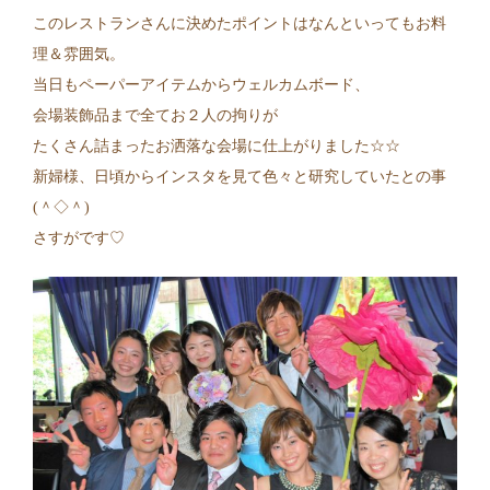
このレストランさんに決めたポイントはなんといってもお料
理＆雰囲気。
当日もペーパーアイテムからウェルカムボード、
会場装飾品まで全てお２人の拘りが
たくさん詰まったお洒落な会場に仕上がりました☆☆
新婦様、日頃からインスタを見て色々と研究していたとの事
(＾◇＾)
さすがです♡