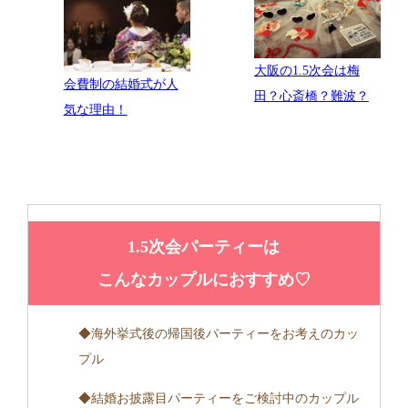
大阪の1.5次会は梅
会費制の結婚式が人
田？心斎橋？難波？
気な理由！
1.5次会パーティーは
こんなカップルにおすすめ♡
◆海外挙式後の帰国後パーティーをお考えのカッ
プル
◆結婚お披露目パーティーをご検討中のカップル