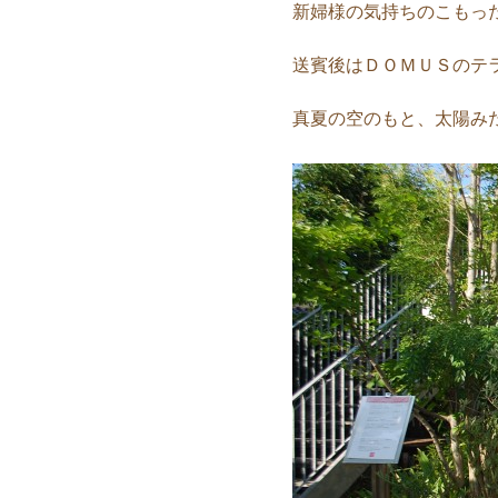
新婦様の気持ちのこもっ
送賓後はＤＯＭＵＳのテ
真夏の空のもと、太陽み