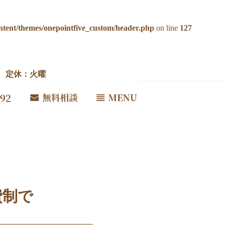
ntent/themes/onepointfive_custom/header.php
on line
127
00 定休：火曜
費制で