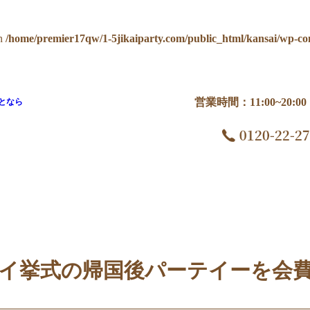
n
/home/premier17qw/1-5jikaiparty.com/public_html/kansai/wp-co
営業時間：11:00~20:
となら
を会費制で
イ挙式の帰国後パーテイーを会