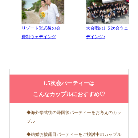
リゾート挙式後の会
大合唱の1.５次会ウェ
費制ウェデイング
デイング♪
1.5次会パーティーは
こんなカップルにおすすめ♡
◆海外挙式後の帰国後パーティーをお考えのカッ
プル
◆結婚お披露目パーティーをご検討中のカップル