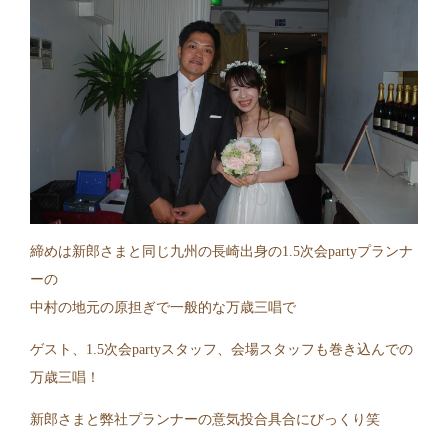
締めは新郎さまと同じ九州の長崎出身の1.5次会partyプランナ
ーの
中村の地元の原担ぎで一般的な万歳三唱で
ゲスト、1.5次会partyスタッフ、会場スタッフも巻き込んでの
万歳三唱！
新郎さまと弊社プランナーの意気投合具合にびっくり笑